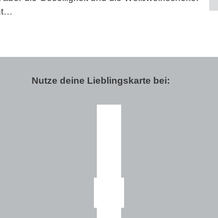
ht…
Nutze deine Lieblingskarte bei: