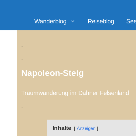
Zum
Inhalt
springen
Wanderblog
Reiseblog
Se
.
.
Napoleon-Steig
Traumwanderung im Dahner Felsenland
.
Inhalte
Anzeigen