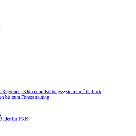
e
g: Regionen, Klima und Bildungssystem im Überblick
 bis zum Fitnesstraining
K
 Bäder für FKK