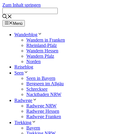
Zum Inhalt springen
Menü
Wanderblog
Wandern in Franken
Rheinland-Pfalz
Wandern Hessen
Wandern Pfalz
Norden
Reiseblog
Seen
Seen in Bayern
Bergseen im Allgäu
Schrecksee
Nacktbaden NRW
Radwege
Radwege NRW
Radwege Hessen
Radwege Franken
Trekking
Bayern
Trekking NRW