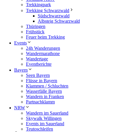
Trekkingpark
Trekking Schwarzwald
Südschwarzwald
Albsteig Schwarzwald
Thüringen
Frühstück
Feuer beim Trekking
Events
24h Wanderungen
Wandermarathone
Wandertage
Eventberichte
Bayern
Seen Bayern
Flüsse in Bayern
Klammen / Schluchten
Wasserfälle Bayern
Wandern in Franken
Partnachklamm
NRW
Wandern im Sauerland
Skywalk Willingen
Events im Sauerland
Teutoschleifen