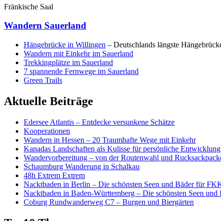
Fränkische Saal
Wandern Sauerland
Hängebrücke in Willingen
– Deutschlands längste Hängebrück
Wandern mit Einkehr im Sauerland
Trekkingplätze im Sauerland
7 spannende Fernwege im Sauerland
Green Trails
Aktuelle Beiträge
Edersee Atlantis – Entdecke versunkene Schätze
Kooperationen
Wandern in Hessen – 20 Traumhafte Wege mit Einkehr
Kanadas Landschaften als Kulisse für persönliche Entwicklun
Wandervorbereitung – von der Routenwahl und Rucksackpacken
Schaumburg Wanderung in Schalkau
48h Extrem Extrem
Nacktbaden in Berlin – Die schönsten Seen und Bäder für FK
Nacktbaden in Baden-Württemberg – Die schönsten Seen und
Coburg Rundwanderweg C7 – Burgen und Biergärten