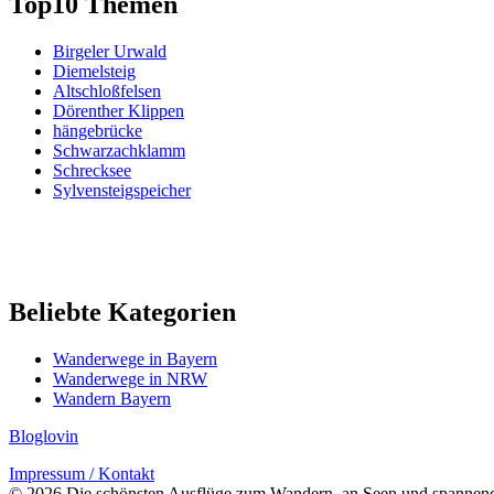
Top10 Themen
Birgeler Urwald
Diemelsteig
Altschloßfelsen
Dörenther Klippen
hängebrücke
Schwarzachklamm
Schrecksee
Sylvensteigspeicher
Beliebte Kategorien
Wanderwege in Bayern
Wanderwege in NRW
Wandern Bayern
Bloglovin
Impressum / Kontakt
© 2026 Die schönsten Ausflüge zum Wandern, an Seen und spannen