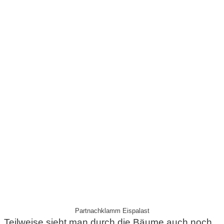
Partnachklamm Eispalast
Teilweise sieht man durch die Bäume auch noch