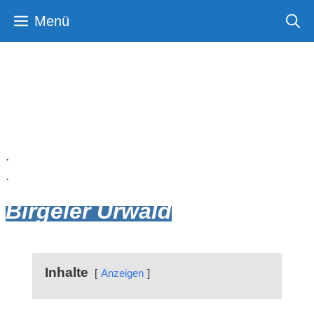
Zum
Menü
Inhalt
springen
.
.
Birgeler Urwald
Inhalte
Anzeigen