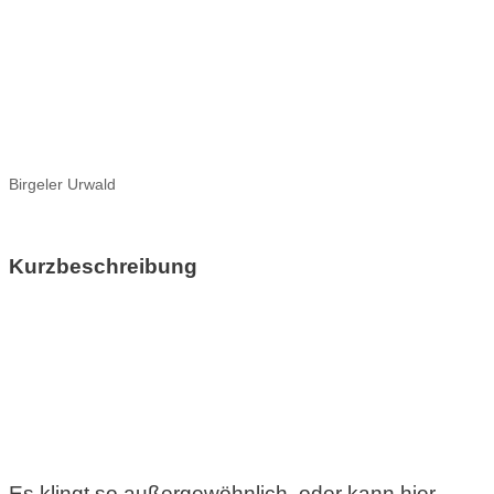
.
Birgeler Urwald
.
Kurzbeschreibung
Es klingt so außergewöhnlich, oder kann hier