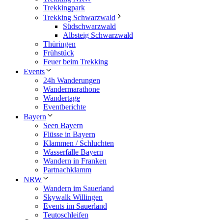
Trekkingpark
Trekking Schwarzwald
Südschwarzwald
Albsteig Schwarzwald
Thüringen
Frühstück
Feuer beim Trekking
Events
24h Wanderungen
Wandermarathone
Wandertage
Eventberichte
Bayern
Seen Bayern
Flüsse in Bayern
Klammen / Schluchten
Wasserfälle Bayern
Wandern in Franken
Partnachklamm
NRW
Wandern im Sauerland
Skywalk Willingen
Events im Sauerland
Teutoschleifen