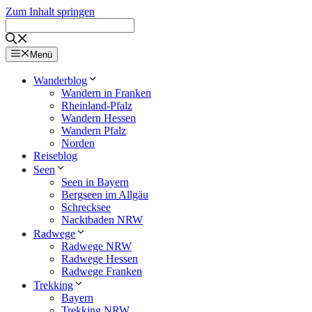
Zum Inhalt springen
Menü
Wanderblog
Wandern in Franken
Rheinland-Pfalz
Wandern Hessen
Wandern Pfalz
Norden
Reiseblog
Seen
Seen in Bayern
Bergseen im Allgäu
Schrecksee
Nacktbaden NRW
Radwege
Radwege NRW
Radwege Hessen
Radwege Franken
Trekking
Bayern
Trekking NRW