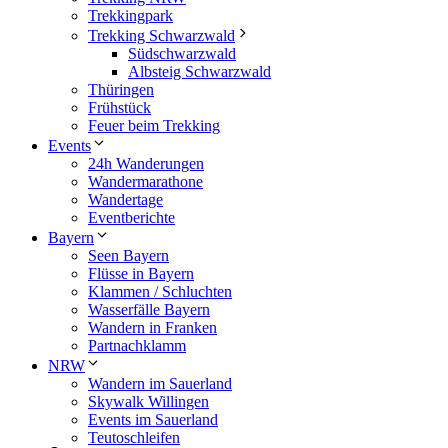
Trekkingpark
Trekking Schwarzwald
Südschwarzwald
Albsteig Schwarzwald
Thüringen
Frühstück
Feuer beim Trekking
Events
24h Wanderungen
Wandermarathone
Wandertage
Eventberichte
Bayern
Seen Bayern
Flüsse in Bayern
Klammen / Schluchten
Wasserfälle Bayern
Wandern in Franken
Partnachklamm
NRW
Wandern im Sauerland
Skywalk Willingen
Events im Sauerland
Teutoschleifen