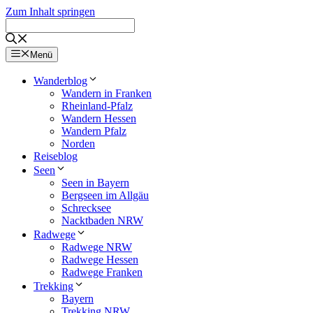
Zum Inhalt springen
Menü
Wanderblog
Wandern in Franken
Rheinland-Pfalz
Wandern Hessen
Wandern Pfalz
Norden
Reiseblog
Seen
Seen in Bayern
Bergseen im Allgäu
Schrecksee
Nacktbaden NRW
Radwege
Radwege NRW
Radwege Hessen
Radwege Franken
Trekking
Bayern
Trekking NRW