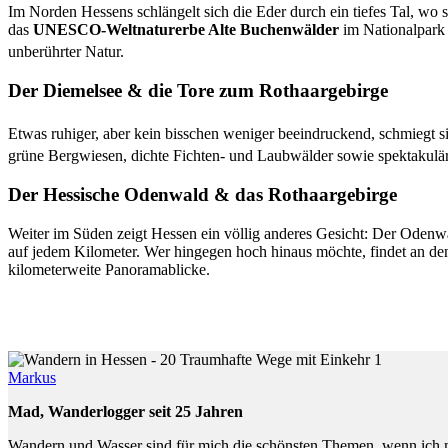
Im Norden Hessens schlängelt sich die Eder durch ein tiefes Tal, w
das
UNESCO-Weltnaturerbe Alte Buchenwälder
im Nationalpark 
unberührter Natur.
Der Diemelsee & die Tore zum Rothaargebirge
Etwas ruhiger, aber kein bisschen weniger beeindruckend, schmiegt s
grüne Bergwiesen, dichte Fichten- und Laubwälder sowie spektakulär
Der Hessische Odenwald & das Rothaargebirge
Weiter im Süden zeigt Hessen ein völlig anderes Gesicht: Der Odenw
auf jedem Kilometer. Wer hingegen hoch hinaus möchte, findet an d
kilometerweite Panoramablicke.
Markus
Mad, Wanderlogger seit 25 Jahren
Wandern und Wasser sind für mich die schönsten Themen, wenn ich mi