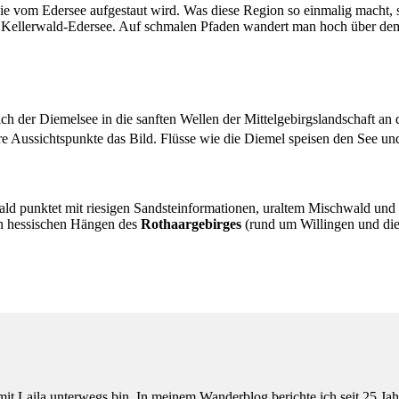
o sie vom Edersee aufgestaut wird. Was diese Region so einmalig macht
Kellerwald-Edersee. Auf schmalen Pfaden wandert man hoch über dem gl
ich der Diemelsee in die sanften Wellen der Mittelgebirgslandschaft a
e Aussichtspunkte das Bild. Flüsse wie die Diemel speisen den See un
ald punktet mit riesigen Sandsteinformationen, uraltem Mischwald und
en hessischen Hängen des
Rothaargebirges
(rund um Willingen und die
t Laila unterwegs bin. In meinem Wanderblog berichte ich seit 25 Jah