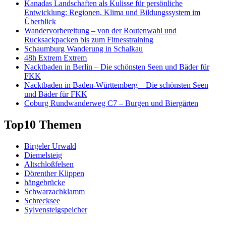
Kanadas Landschaften als Kulisse für persönliche
Entwicklung: Regionen, Klima und Bildungssystem im
Überblick
Wandervorbereitung – von der Routenwahl und
Rucksackpacken bis zum Fitnesstraining
Schaumburg Wanderung in Schalkau
48h Extrem Extrem
Nacktbaden in Berlin – Die schönsten Seen und Bäder für
FKK
Nacktbaden in Baden-Württemberg – Die schönsten Seen
und Bäder für FKK
Coburg Rundwanderweg C7 – Burgen und Biergärten
Top10 Themen
Birgeler Urwald
Diemelsteig
Altschloßfelsen
Dörenther Klippen
hängebrücke
Schwarzachklamm
Schrecksee
Sylvensteigspeicher