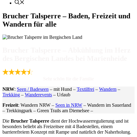
Brucher Talsperre – Baden, Freizeit und
Wandern für alle
Brucher Talsperre – Abkühlung im Herz
des Bergischen Landes bei Marienheide
Sehr schön für die Familie
NRW
:
Seen / Badeseen
– mit Hund –
Textilfrei
–
Wandern
–
Trekking
–
Wanderevents
– Urlaub
Freizeit
: Wandern NRW –
Seen in NRW
– Wandern im Sauerland
– Trekkingpark – Green Trails am Diemelsee –
Die
Brucher Talsperre
dient der Hochwasserregulierung und ist
besonders beliebt als Freizeitsee mit 4 Badestellen, einem
barrierefreiem Konzept mit Rampe und natürlich der Naherholung.