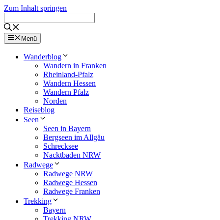
Zum Inhalt springen
Menü
Wanderblog
Wandern in Franken
Rheinland-Pfalz
Wandern Hessen
Wandern Pfalz
Norden
Reiseblog
Seen
Seen in Bayern
Bergseen im Allgäu
Schrecksee
Nacktbaden NRW
Radwege
Radwege NRW
Radwege Hessen
Radwege Franken
Trekking
Bayern
Trekking NRW