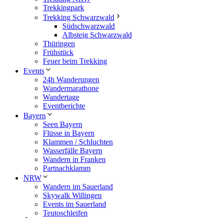
Trekkingpark
Trekking Schwarzwald
Südschwarzwald
Albsteig Schwarzwald
Thüringen
Frühstück
Feuer beim Trekking
Events
24h Wanderungen
Wandermarathone
Wandertage
Eventberichte
Bayern
Seen Bayern
Flüsse in Bayern
Klammen / Schluchten
Wasserfälle Bayern
Wandern in Franken
Partnachklamm
NRW
Wandern im Sauerland
Skywalk Willingen
Events im Sauerland
Teutoschleifen