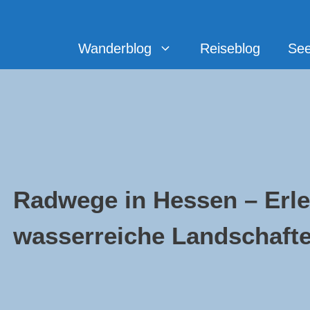
Zum
Inhalt
springen
Wanderblog
Reiseblog
Se
Radwege in Hessen – Erle
wasserreiche Landschaft