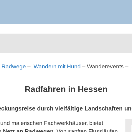
–
Radwege
–
Wandern mit Hund
– Wanderevents –
Radfahren in Hessen
eckungsreise durch vielfältige Landschaften u
 und malerischen Fachwerkhäuser, bietet
s Netz an Radwegen
. Von sanften Flussläufen