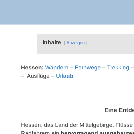
Inhalte
Anzeigen
Hessen:
Wandern
–
Fernwege
–
Trekking
– Ausflüge –
Urla
ub
Eine Entd
Hessen, das Land der Mittelgebirge, Flüsse
Radfahrern ein
hervorragend ausgebaute