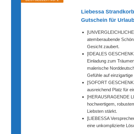
Liebessa Strandkorb
Gutschein für Urlau
[UNVERGLEICHLICHER W
atemberaubende Schönhei
Gesicht zaubert.
[IDEALES GESCHENK FÜR
Einladung zum Träumen. 
malerische Norddeutsche
Gefühle auf einzigartige
[SOFORT GESCHENKFERTIG
ausreichend Platz für e
[HERAUSRAGENDE LIEBES
hochwertigem, robustem 
Liebsten stärkt.
[LIEBESSA Versprechen] 
eine unkomplizierte Lösu