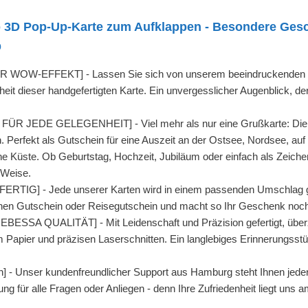
 3D Pop-Up-Karte zum Aufklappen - Besondere Gesch
b
OW-EFFEKT] - Lassen Sie sich von unserem beeindruckenden Pro
t dieser handgefertigten Karte. Ein unvergesslicher Augenblick, de
 JEDE GELEGENHEIT] - Viel mehr als nur eine Grußkarte: Die Lie
Perfekt als Gutschein für eine Auszeit an der Ostsee, Nordsee, auf 
 Küste. Ob Geburtstag, Hochzeit, Jubiläum oder einfach als Zeichen 
 Weise.
] - Jede unserer Karten wird in einem passenden Umschlag gelie
inen Gutschein oder Reisegutschein und macht so Ihr Geschenk noch p
SA QUALITÄT] - Mit Leidenschaft und Präzision gefertigt, überz
Papier und präzisen Laserschnitten. Ein langlebiges Erinnerungsstüc
- Unser kundenfreundlicher Support aus Hamburg steht Ihnen jederz
ng für alle Fragen oder Anliegen - denn Ihre Zufriedenheit liegt uns 