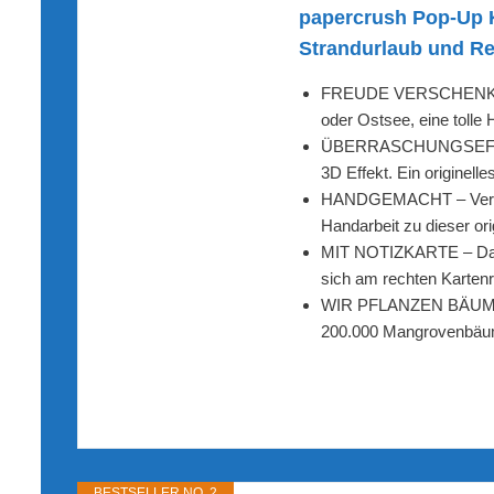
papercrush Pop-Up K
Strandurlaub und Re
FREUDE VERSCHENKEN – D
oder Ostsee, eine tolle
ÜBERRASCHUNGSEFFEKT – 
3D Effekt. Ein originel
HANDGEMACHT – Verschen
Handarbeit zu dieser o
MIT NOTIZKARTE – Damit 
sich am rechten Kartenr
WIR PFLANZEN BÄUME – M
200.000 Mangrovenbäume
BESTSELLER NO. 2