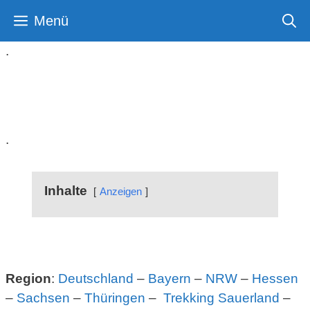
Zum
Menü
Inhalt
springen
.
Feuer auf Trekkingplätzen
.
Inhalte
Anzeigen
Region
:
Deutschland
–
Bayern
–
NRW
–
Hessen
–
Sachsen
–
Thüringen
–
Trekking Sauerland
–