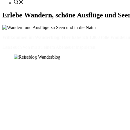
Erlebe Wandern, schöne Ausflüge und Se
Willkommen im Wanderblog! Hier habe ich 1.000 tolle Wanderun
Lasst euch von mir zu einem Abenteuer inspirieren!