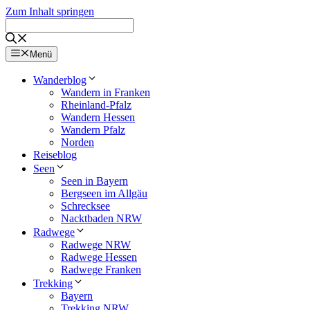
Zum Inhalt springen
Menü
Wanderblog
Wandern in Franken
Rheinland-Pfalz
Wandern Hessen
Wandern Pfalz
Norden
Reiseblog
Seen
Seen in Bayern
Bergseen im Allgäu
Schrecksee
Nacktbaden NRW
Radwege
Radwege NRW
Radwege Hessen
Radwege Franken
Trekking
Bayern
Trekking NRW