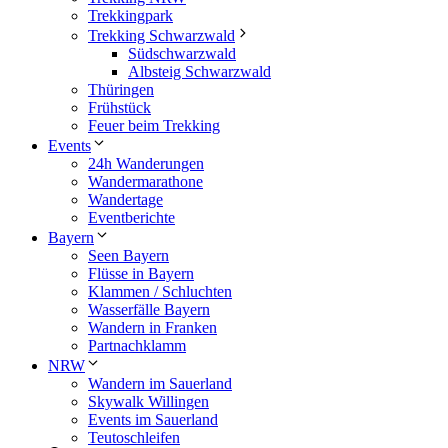
Trekkingpark
Trekking Schwarzwald
Südschwarzwald
Albsteig Schwarzwald
Thüringen
Frühstück
Feuer beim Trekking
Events
24h Wanderungen
Wandermarathone
Wandertage
Eventberichte
Bayern
Seen Bayern
Flüsse in Bayern
Klammen / Schluchten
Wasserfälle Bayern
Wandern in Franken
Partnachklamm
NRW
Wandern im Sauerland
Skywalk Willingen
Events im Sauerland
Teutoschleifen