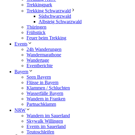
Trekkingpark
Trekking Schwarzwald
Südschwarzwald
Albsteig Schwarzwald
Thüringen
Frühstück
Feuer beim Trekking
Events
24h Wanderungen
Wandermarathone
Wandertage
Eventberichte
Bayern
Seen Bayern
Flüsse in Bayern
Klammen / Schluchten
Wasserfälle Bayern
Wandern in Franken
Partnachklamm
NRW
Wandern im Sauerland
Skywalk Willingen
Events im Sauerland
Teutoschleifen