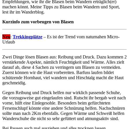
Empfehlungen, wie ihr die Blasen beim Wandern erträglich(er)
machen könnt. Meine Tipps zu Blasen beim Wandern und Sport,
lest ihr im Wanderblog.
Kurzinfo zum vorbeugen von Blasen
Neu
:
Trekkingplätze
– Es ist der Trend vom naturnahen Micro-
Urlaub
Zwei Dinge lösen Blasen aus: Reibung und Druck. Dazu kommen 2
verstärkende Aspekte, nämlich Feuchtigkeit und Wärme. Alles zielt
darauf ab, diese 4 Sachen zu verringern um Blasen zu vermeiden.
Zuerst können wir die Haut vorbereiten. Barfuss laufen bildet
schützende Hornhaut, viel wandern und Hirschtalg macht die Haut
geschmeidig.
Gegen Reibung und Druck helfen nur wirklich passende Schuhe,
die vorzugsweise gut eingelaufen sind. Rutscht ihr bergab weit nach
vorne, hilft eine Einlegesohle. Besonders beim gefürchteten
Fersenschlupf könnte eine andere Schnürung helfen. Nachschnüren
sollte man nach 2Km ebenfalls. Gegen Wärme und Schweiß helfen
Wanderschuhe die nicht so sehr gefüttert und atmungsaktiv sind.
Bei Pausen auch mal ausziehen und alles trocknen lassen.