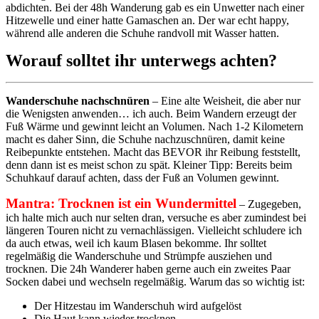
abdichten. Bei der 48h Wanderung gab es ein Unwetter nach einer
Hitzewelle und einer hatte Gamaschen an. Der war echt happy,
während alle anderen die Schuhe randvoll mit Wasser hatten.
Worauf solltet ihr unterwegs achten?
Wanderschuhe nachschnüren
– Eine alte Weisheit, die aber nur
die Wenigsten anwenden… ich auch. Beim Wandern erzeugt der
Fuß Wärme und gewinnt leicht an Volumen. Nach 1-2 Kilometern
macht es daher Sinn, die Schuhe nachzuschnüren, damit keine
Reibepunkte entstehen. Macht das BEVOR ihr Reibung feststellt,
denn dann ist es meist schon zu spät. Kleiner Tipp: Bereits beim
Schuhkauf darauf achten, dass der Fuß an Volumen gewinnt.
Mantra: Trocknen ist ein Wundermittel
– Zugegeben,
ich halte mich auch nur selten dran, versuche es aber zumindest bei
längeren Touren nicht zu vernachlässigen. Vielleicht schludere ich
da auch etwas, weil ich kaum Blasen bekomme. Ihr solltet
regelmäßig die Wanderschuhe und Strümpfe ausziehen und
trocknen. Die 24h Wanderer haben gerne auch ein zweites Paar
Socken dabei und wechseln regelmäßig. Warum das so wichtig ist:
Der Hitzestau im Wanderschuh wird aufgelöst
Die Haut kann wieder trocknen