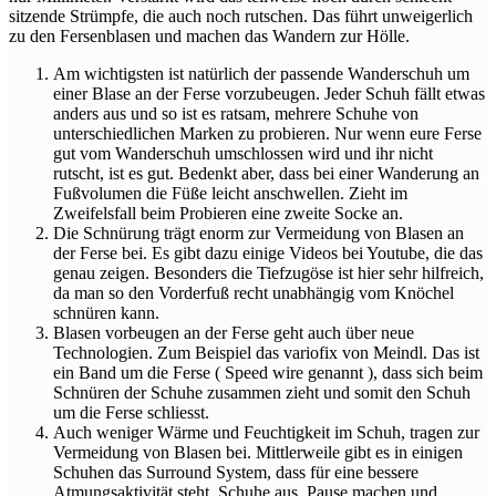
sitzende Strümpfe, die auch noch rutschen. Das führt unweigerlich
zu den Fersenblasen und machen das Wandern zur Hölle.
Am wichtigsten ist natürlich der passende Wanderschuh um
einer Blase an der Ferse vorzubeugen. Jeder Schuh fällt etwas
anders aus und so ist es ratsam, mehrere Schuhe von
unterschiedlichen Marken zu probieren. Nur wenn eure Ferse
gut vom Wanderschuh umschlossen wird und ihr nicht
rutscht, ist es gut. Bedenkt aber, dass bei einer Wanderung an
Fußvolumen die Füße leicht anschwellen. Zieht im
Zweifelsfall beim Probieren eine zweite Socke an.
Die Schnürung trägt enorm zur Vermeidung von Blasen an
der Ferse bei. Es gibt dazu einige Videos bei Youtube, die das
genau zeigen. Besonders die Tiefzugöse ist hier sehr hilfreich,
da man so den Vorderfuß recht unabhängig vom Knöchel
schnüren kann.
Blasen vorbeugen an der Ferse geht auch über neue
Technologien. Zum Beispiel das variofix von Meindl. Das ist
ein Band um die Ferse ( Speed wire genannt ), dass sich beim
Schnüren der Schuhe zusammen zieht und somit den Schuh
um die Ferse schliesst.
Auch weniger Wärme und Feuchtigkeit im Schuh, tragen zur
Vermeidung von Blasen bei. Mittlerweile gibt es in einigen
Schuhen das Surround System, dass für eine bessere
Atmungsaktivität steht. Schuhe aus, Pause machen und