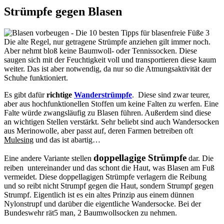
Strümpfe gegen Blasen
Die alte Regel, nur getragene Strümpfe anziehen gilt immer noch.
Aber nehmt bloß keine Baumwoll- oder Tennissocken. Diese
saugen sich mit der Feuchtigkeit voll und transportieren diese kaum
weiter. Das ist aber notwendig, da nur so die Atmungsaktivität der
Schuhe funktioniert.
Es gibt dafür
richtige
Wanderstrümpfe
. Diese sind zwar teurer,
aber aus hochfunktionellen Stoffen um keine Falten zu werfen. Eine
Falte würde zwangsläufig zu Blasen führen. Außerdem sind diese
an wichtigen Stellen verstärkt. Sehr beliebt sind auch Wandersocken
aus Merinowolle, aber passt auf, deren Farmen betreiben oft
Mulesing
und das ist abartig…
doppellagige Strümpfe
Eine andere Variante stellen
dar. Die
reiben untereinander und das schont die Haut, was Blasen am Fuß
vermeidet. Diese doppellagigen Strümpfe verlagern die Reibung
und so reibt nicht Strumpf gegen die Haut, sondern Strumpf gegen
Strumpf. Eigentlich ist es ein altes Prinzip aus einem dünnen
Nylonstrupf und darüber die eigentliche Wandersocke. Bei der
Bundeswehr rät5 man, 2 Baumwollsocken zu nehmen.