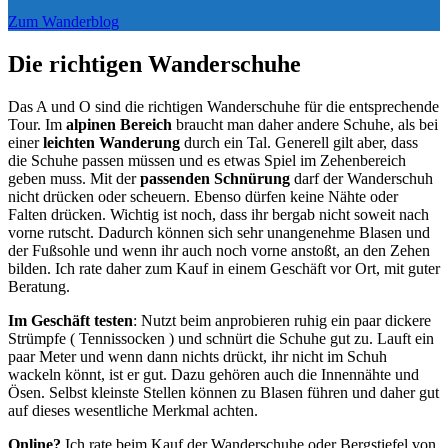
Zum Wanderblog
Die richtigen Wanderschuhe
Das A und O sind die richtigen Wanderschuhe für die entsprechende
Tour. Im
alpinen Bereich
braucht man daher andere Schuhe, als bei
einer
leichten Wanderung
durch ein Tal. Generell gilt aber, dass
die Schuhe passen müssen und es etwas Spiel im Zehenbereich
geben muss. Mit der
passenden Schnürung
darf der Wanderschuh
nicht drücken oder scheuern. Ebenso dürfen keine Nähte oder
Falten drücken. Wichtig ist noch, dass ihr bergab nicht soweit nach
vorne rutscht. Dadurch können sich sehr unangenehme Blasen und
der Fußsohle und wenn ihr auch noch vorne anstoßt, an den Zehen
bilden. Ich rate daher zum Kauf in einem Geschäft vor Ort, mit guter
Beratung.
Im Geschäft testen
: Nutzt beim anprobieren ruhig ein paar dickere
Strümpfe ( Tennissocken ) und schnürt die Schuhe gut zu. Lauft ein
paar Meter und wenn dann nichts drückt, ihr nicht im Schuh
wackeln könnt, ist er gut. Dazu gehören auch die Innennähte und
Ösen. Selbst kleinste Stellen können zu Blasen führen und daher gut
auf dieses wesentliche Merkmal achten.
Online?
Ich rate beim Kauf der Wanderschuhe oder Bergstiefel von