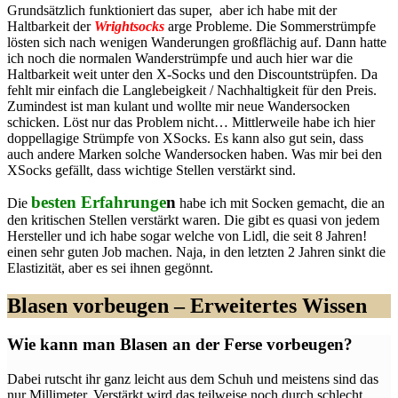
Grundsätzlich funktioniert das super, aber ich habe mit der
Haltbarkeit der
Wrightsocks
arge Probleme. Die Sommerstrümpfe
lösten sich nach wenigen Wanderungen großflächig auf. Dann hatte
ich noch die normalen Wanderstrümpfe und auch hier war die
Haltbarkeit weit unter den X-Socks und den Discountstrüpfen. Da
fehlt mir einfach die Langlebeigkeit / Nachhaltigkeit für den Preis.
Zumindest ist man kulant und wollte mir neue Wandersocken
schicken. Löst nur das Problem nicht… Mittlerweile habe ich hier
doppellagige Strümpfe von XSocks. Es kann also gut sein, dass
auch andere Marken solche Wandersocken haben. Was mir bei den
XSocks gefällt, dass wichtige Stellen verstärkt sind.
besten Erfahrunge
n
Die
habe ich mit Socken gemacht, die an
den kritischen Stellen verstärkt waren. Die gibt es quasi von jedem
Hersteller und ich habe sogar welche von Lidl, die seit 8 Jahren!
einen sehr guten Job machen. Naja, in den letzten 2 Jahren sinkt die
Elastizität, aber es sei ihnen gegönnt.
Blasen vorbeugen – Erweitertes Wissen
Wie kann man Blasen an der Ferse vorbeugen?
Dabei rutscht ihr ganz leicht aus dem Schuh und meistens sind das
nur Millimeter. Verstärkt wird das teilweise noch durch schlecht