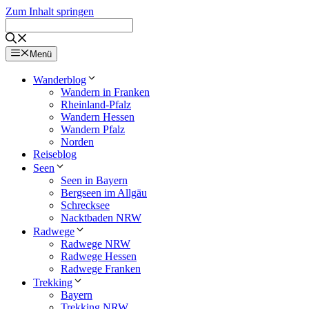
Zum Inhalt springen
Menü
Wanderblog
Wandern in Franken
Rheinland-Pfalz
Wandern Hessen
Wandern Pfalz
Norden
Reiseblog
Seen
Seen in Bayern
Bergseen im Allgäu
Schrecksee
Nacktbaden NRW
Radwege
Radwege NRW
Radwege Hessen
Radwege Franken
Trekking
Bayern
Trekking NRW