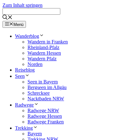
Zum Inhalt springen
Menü
Wanderblog
Wandern in Franken
Rheinland-Pfalz
Wandern Hessen
Wandern Pfalz
Norden
Reiseblog
Seen
Seen in Bayern
Bergseen im Allgäu
Schrecksee
Nacktbaden NRW
Radwege
Radwege NRW
Radwege Hessen
Radwege Franken
Trekking
Bayern
Trekking NRW