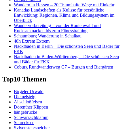
Wandern in Hessen – 20 Traumhafte Wege mit Einkehr
Kanadas Landschaften als Kulisse für persönliche
Entwicklung: Regionen, Klima und Bildungssystem im
Überblick
Wandervorbereitung – von der Routenwahl und
Rucksackpacken bis zum Fitnesstraining
Schaumburg Wanderung in Schalkau
48h Extrem Extrem
Nacktbaden in Berlin – Die schönsten Seen und Bäder für
FKK
Nacktbaden in Baden-Württemberg – Die schönsten Seen
und Bäder für FKK
Coburg Rundwanderweg C7 – Burgen und Biergärten
Top10 Themen
Birgeler Urwald
Diemelsteig
Altschloßfelsen
Dörenther Klippen
hängebrücke
Schwarzachklamm
Schrecksee
Sylvensteigspeicher