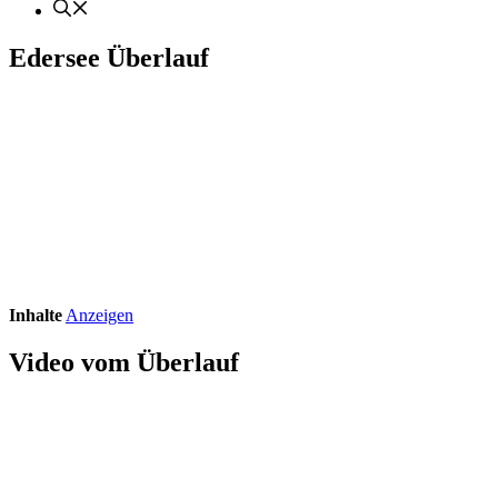
Edersee Überlauf
Edersee Überlauf
Der Edersee läuft über und das ist ein wunderbares Ausflugsziel in
Hessen. Der Überlauf der Edertalsperre ist urgewaltig und wird
Nachts noch beleuchtet.
Inhalte
Anzeigen
Video vom Überlauf