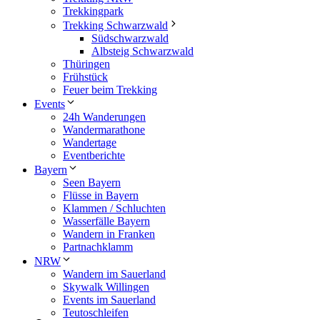
Trekkingpark
Trekking Schwarzwald
Südschwarzwald
Albsteig Schwarzwald
Thüringen
Frühstück
Feuer beim Trekking
Events
24h Wanderungen
Wandermarathone
Wandertage
Eventberichte
Bayern
Seen Bayern
Flüsse in Bayern
Klammen / Schluchten
Wasserfälle Bayern
Wandern in Franken
Partnachklamm
NRW
Wandern im Sauerland
Skywalk Willingen
Events im Sauerland
Teutoschleifen