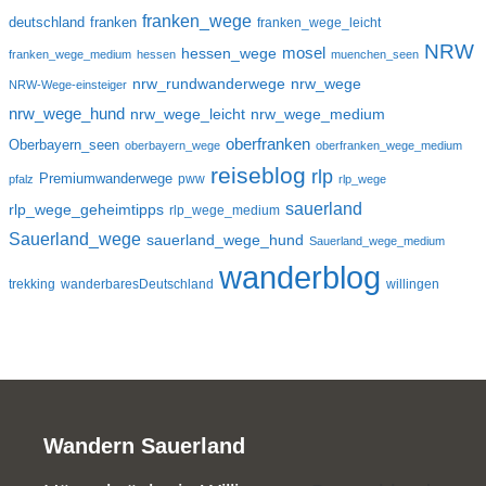
franken_wege
deutschland
franken
franken_wege_leicht
NRW
mosel
hessen_wege
franken_wege_medium
hessen
muenchen_seen
nrw_wege
nrw_rundwanderwege
NRW-Wege-einsteiger
nrw_wege_hund
nrw_wege_medium
nrw_wege_leicht
oberfranken
Oberbayern_seen
oberbayern_wege
oberfranken_wege_medium
reiseblog
rlp
Premiumwanderwege
pww
pfalz
rlp_wege
sauerland
rlp_wege_geheimtipps
rlp_wege_medium
Sauerland_wege
sauerland_wege_hund
Sauerland_wege_medium
wanderblog
trekking
wanderbaresDeutschland
willingen
Wandern Sauerland