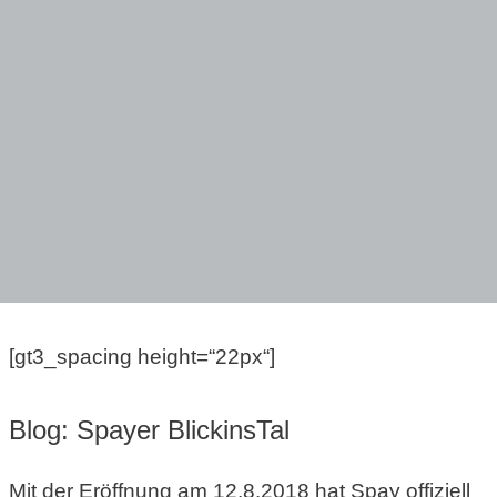
[gt3_spacing height=“22px“]
Blog: Spayer BlickinsTal
Mit der Eröffnung am 12.8.2018 hat Spay offiziell