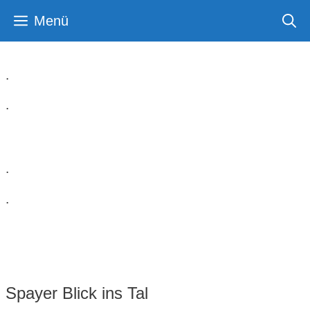
Zum
Menü
Inhalt
springen
.
.
Spayer BlickInsTal
.
.
Spayer Blick ins Tal