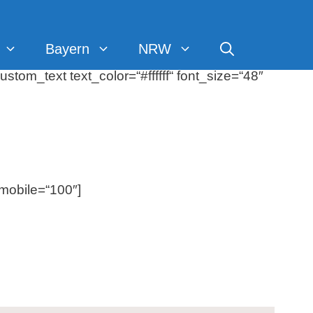
Bayern
NRW
tom_text text_color=“#ffffff“ font_size=“48″
mobile=“100″]