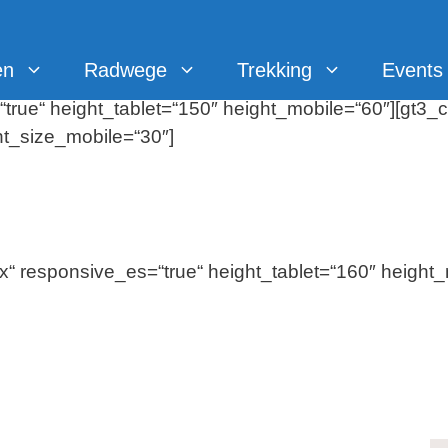
en
Radwege
Trekking
Events
rue“ height_tablet=“150″ height_mobile=“60″][gt3_cus
nt_size_mobile=“30″]
x“ responsive_es=“true“ height_tablet=“160″ height_