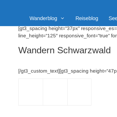
Zum
Inhalt
springen
Wanderblog
Reiseblog
Se
[gt3_spacing height=“37px“ responsive_es=“t
line_height=“125″ responsive_font=“true“ fo
Wandern Schwarzwald
[/gt3_custom_text][gt3_spacing height=“47p