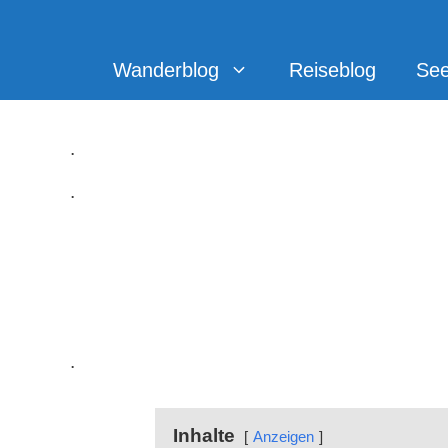
Zum
Inhalt
springen
Wanderblog
Reiseblog
Se
.
.
.
Der KuLTour Wanderweg
.
Inhalte
Anzeigen