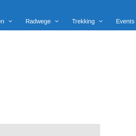
en
Radwege
Trekking
Events
 in Drolshagen