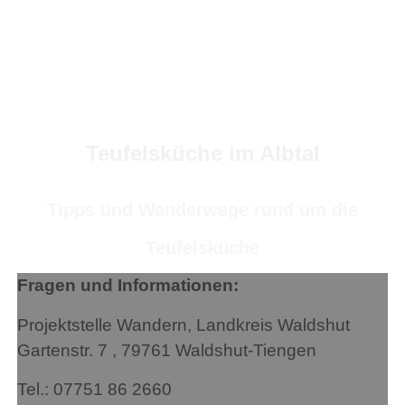
Teufelsküche im Albtal
Tipps und Wanderwege rund um die
Teufelsküche
Fragen und Informationen:
Projektstelle Wandern, Landkreis Waldshut
Gartenstr. 7 , 79761 Waldshut-Tiengen
Tel.: 07751 86 2660