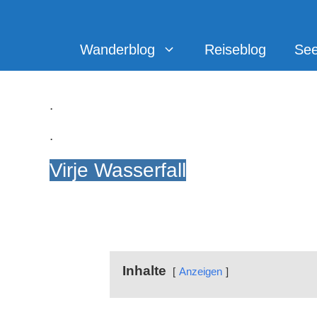
Zum
Inhalt
springen
Wanderblog
Reiseblog
Se
.
.
Virje Wasserfall
Inhalte
Anzeigen