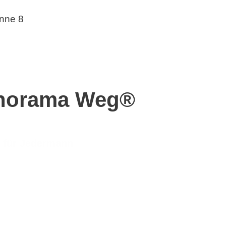
anorama Weg®
s für Jedermann