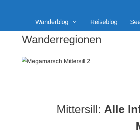
Zum
Inhalt
springen
Wanderblog
Reiseblog
Se
Wanderregionen
Mittersill:
Alle I