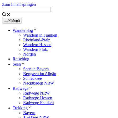
Zum Inhalt springen
Menü
Wanderblog
Wandern in Franken
Rheinland-Pfalz
Wandern Hessen
Wandern Pfalz
Norden
Reiseblog
Seen
Seen in Bayern
Bergseen im Allgäu
Schrecksee
Nacktbaden NRW
Radwege
Radwege NRW
Radwege Hessen
Radwege Franken
Trekking
Bayern
Trekking NRW