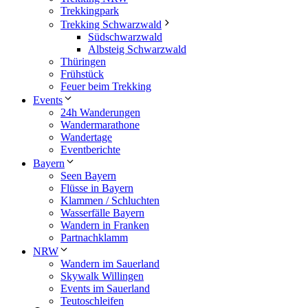
Trekkingpark
Trekking Schwarzwald
Südschwarzwald
Albsteig Schwarzwald
Thüringen
Frühstück
Feuer beim Trekking
Events
24h Wanderungen
Wandermarathone
Wandertage
Eventberichte
Bayern
Seen Bayern
Flüsse in Bayern
Klammen / Schluchten
Wasserfälle Bayern
Wandern in Franken
Partnachklamm
NRW
Wandern im Sauerland
Skywalk Willingen
Events im Sauerland
Teutoschleifen