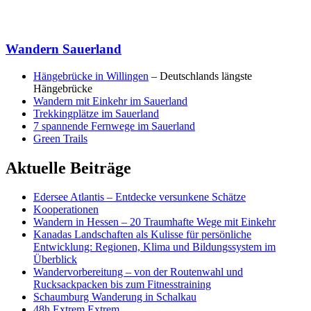
Wandern Sauerland
Hängebrücke in Willingen
– Deutschlands längste
Hängebrücke
Wandern mit Einkehr im Sauerland
Trekkingplätze im Sauerland
7 spannende Fernwege im Sauerland
Green Trails
Aktuelle Beiträge
Edersee Atlantis – Entdecke versunkene Schätze
Kooperationen
Wandern in Hessen – 20 Traumhafte Wege mit Einkehr
Kanadas Landschaften als Kulisse für persönliche
Entwicklung: Regionen, Klima und Bildungssystem im
Überblick
Wandervorbereitung – von der Routenwahl und
Rucksackpacken bis zum Fitnesstraining
Schaumburg Wanderung in Schalkau
48h Extrem Extrem