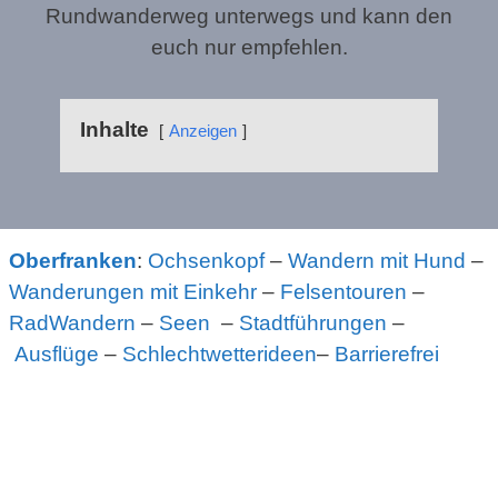
Rundwanderweg unterwegs und kann den
euch nur empfehlen.
Inhalte
Anzeigen
Oberfranken
:
Ochsenkopf
–
Wandern mit Hund
–
Wanderungen mit Einkehr
–
Felsentouren
–
RadWandern
–
Seen
–
Stadtführungen
–
Ausflüge
–
Schlechtwetterideen
–
Barrierefrei