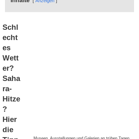
Inhalte
Anzeigen
Schl
echt
es
Wett
er?
Saha
ra-
Hitze
?
Hier
die
Museen, Ausstellungen und Galerien an trüben Tagen