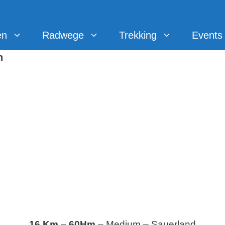
en
Radwege
Trekking
Events
n
16 Km
–
60Hm
– Medium – Sauerland