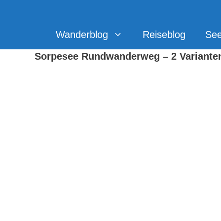
Zum
Inhalt
springen
Wanderblog
Reiseblog
Se
Sorpesee Rundwanderweg – 2 Variante