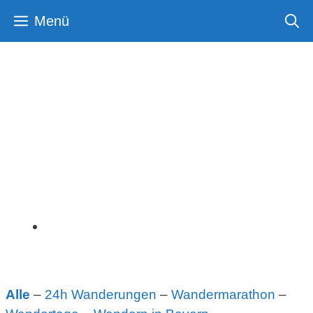
Zum
Menü
Inhalt
springen
Wanderevents in Bayern
Wandertage, Wandermarathone und 24h
Wanderungen
Alle
–
24h Wanderungen
–
Wandermarathon
–