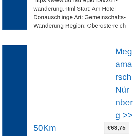
https://www.donauregion.at/24h-
wanderung.html Start: Am Hotel
Donauschlinge Art: Gemeinschafts-
Wanderung Region: Oberösterreich
Meg
ama
rsch
Nür
nber
g >>
50Km
€63,75