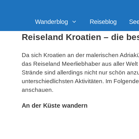
Zum
Inhalt
springen
Wanderblog
Reiseblog
Se
Reiseland Kroatien – die bes
Da sich Kroatien an der malerischen Adriakü
das Reiseland Meerliebhaber aus aller Welt
Strände sind allerdings nicht nur schön anz
unterschiedlichsten Aktivitäten. Im Folgen
anschauen.
An der Küste wandern