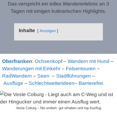
Das verspricht ein tolles Wandererlebnis an 3
Tagen mit einigen kulinarischen Highlights.
Inhalte
Anzeigen
Oberfranken
:
Ochsenkopf
–
Wandern mit Hund
–
Wanderungen mit Einkehr
–
Felsentouren
–
RadWandern
–
Seen
–
Stadtführungen
–
Ausflüge
–
Schlechtwetterideen
–
Barrierefrei
Veste Coburg – Nie erobert, gut erhalten und top Ausflug