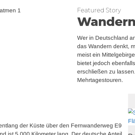
Featured Story
Wandern 
Wer in Deutschland a
das Wandern denkt, m
meist ein Mittelgebirg
bietet jedoch ebenfal
erschließen zu lasse
Mehrtagestouren.
n entlang der Küste über den Fernwanderweg E9
nd ist 5.000 Kilometer lang. Der deutsche Anteil