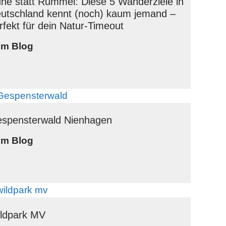
he statt Rummel: Diese 5 Wanderziele in
utschland kennt (noch) kaum jemand –
rfekt für dein Natur-Timeout
R
m Blog
u
h
e
s
t
spensterwald Nienhagen
a
G
m Blog
t
e
t
s
R
p
u
e
m
n
ldpark MV
m
s