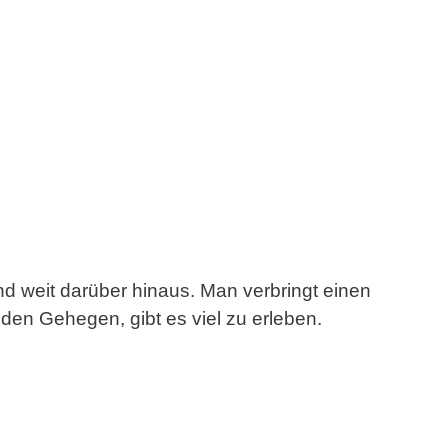
ee
>>
Ausflüge
>>
Top 10 Ostsee
d weit darüber hinaus. Man verbringt einen
en Gehegen, gibt es viel zu erleben.