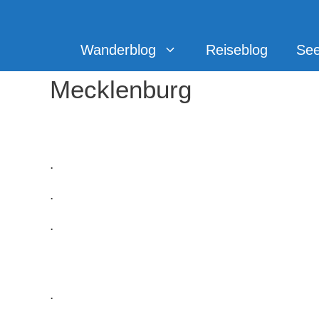
Zum
Inhalt
springen
Wanderblog
Reiseblog
Se
Mecklenburg
.
.
.
Wildpark MV
.