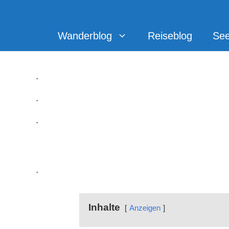
Zum
Inhalt
springen
Wanderblog
Reiseblog
Se
.
.
.
Gespensterwald Nienhag
.
Inhalte
Anzeigen