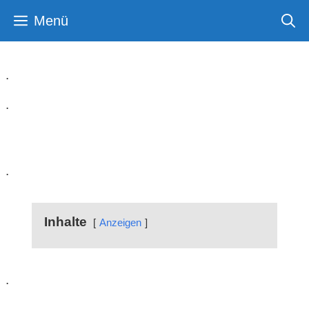
Zum
Menü
Inhalt
springen
.
.
Campingplatz Schwaan
.
Inhalte
Anzeigen
.