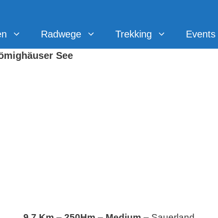
en
Radwege
Trekking
Events
ömighäuser See
9,7 Km
–
250Hm
–
Medium
– Sauerland