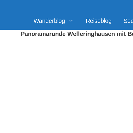
Zum
Inhalt
springen
Wanderblog
Reiseblog
Se
Panoramarunde Welleringhausen mit B