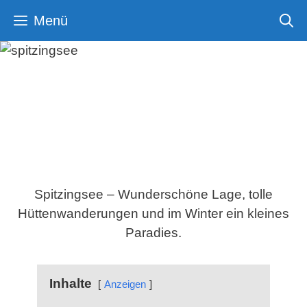
Zum
Menü
Inhalt
springen
Spitzingsee – Top
Bergsee mit 3
Wanderwegen
Spitzingsee – Wunderschöne Lage, tolle
Hüttenwanderungen und im Winter ein kleines
Paradies.
Inhalte
Anzeigen