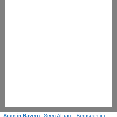
Seen in Bayern
:
Seen Allgäu
–
Bergseen im