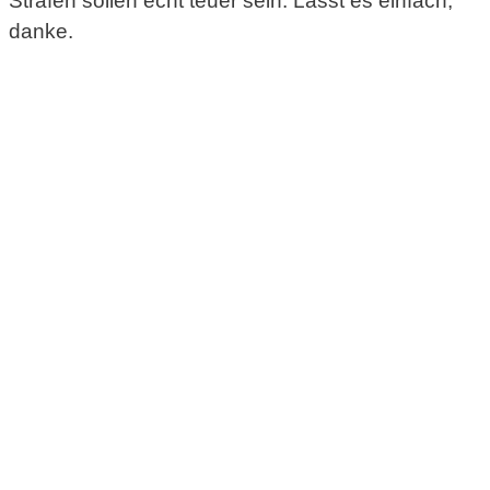
Strafen sollen echt teuer sein. Lasst es einfach,
danke.