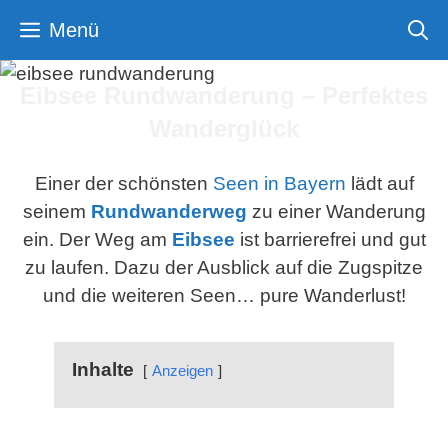
Zum
Menü
Inhalt
springen
Eibsee Rundwanderung – Perfektes
Wanderglück
Einer der schönsten
Seen in Bayern
lädt auf
seinem
Rundwanderweg
zu einer Wanderung
ein. Der Weg am
Eibsee
ist barrierefrei und gut
zu laufen. Dazu der Ausblick auf die Zugspitze
und die weiteren Seen… pure Wanderlust!
Inhalte
Anzeigen