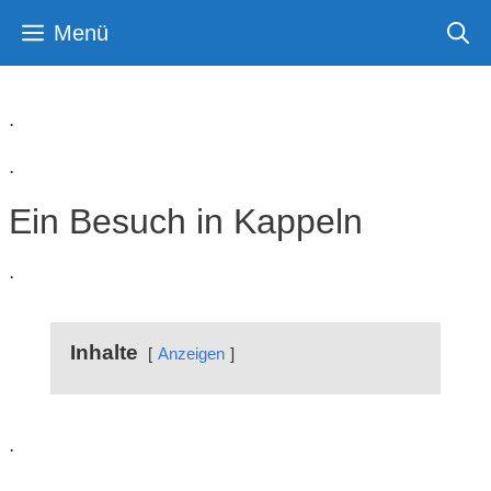
Zum
Menü
Inhalt
springen
.
.
Ein Besuch in Kappeln
.
Inhalte
Anzeigen
.