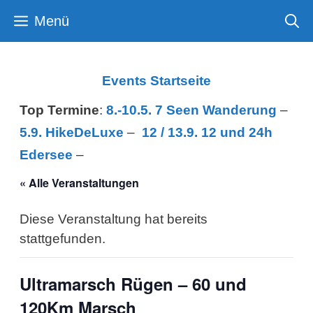
Zum
Menü
Inhalt
springen
Events Startseite
Top Termine
:
8.-10.5. 7 Seen Wanderung
–
5.9. HikeDeLuxe
–
12 /
13.9. 12 und 24h
Edersee
–
« Alle Veranstaltungen
Diese Veranstaltung hat bereits
stattgefunden.
Ultramarsch Rügen – 60 und
120Km Marsch