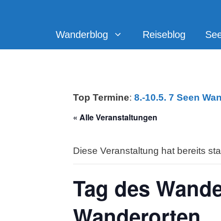
Zum
Inhalt
springen
Wanderblog
Reiseblog
Se
Top Termine
:
8.-10.5. 7 Seen Wa
« Alle Veranstaltungen
Diese Veranstaltung hat bereits st
Tag des Wander
Wanderorten