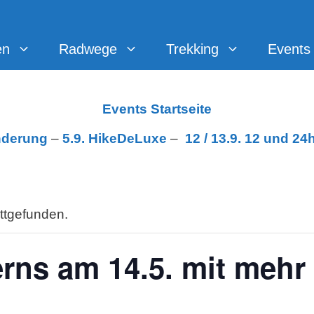
en
Radwege
Trekking
Events
Events Startseite
nderung
–
5.9. HikeDeLuxe
–
12 /
13.9. 12 und 24
attgefunden.
ns am 14.5. mit mehr 