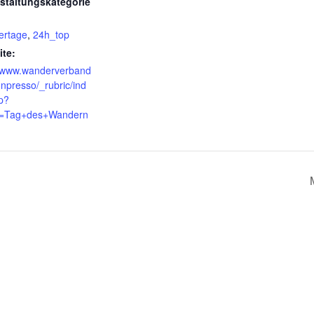
staltungskategorie
ertage
,
24h_top
te:
//www.wanderverband
onpresso/_rubric/ind
p?
c=Tag+des+Wandern