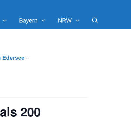
Bayern
NRW
h
Edersee
–
als 200