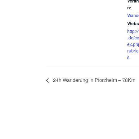
Veran
n:
Wand
Websi
http:
.de/c
ex.ph
rubri
s
24h Wanderung in Pforzheim – 78Km