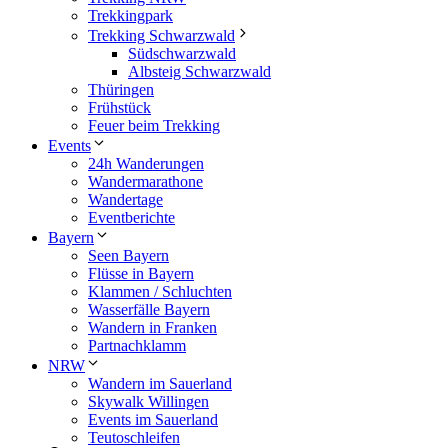
Trekkingpark
Trekking Schwarzwald
Südschwarzwald
Albsteig Schwarzwald
Thüringen
Frühstück
Feuer beim Trekking
Events
24h Wanderungen
Wandermarathone
Wandertage
Eventberichte
Bayern
Seen Bayern
Flüsse in Bayern
Klammen / Schluchten
Wasserfälle Bayern
Wandern in Franken
Partnachklamm
NRW
Wandern im Sauerland
Skywalk Willingen
Events im Sauerland
Teutoschleifen