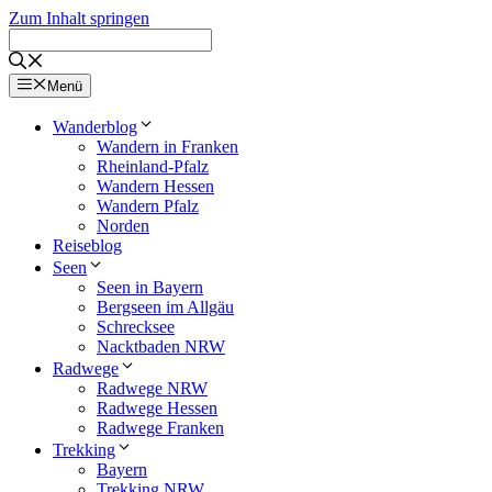
Zum Inhalt springen
Menü
Wanderblog
Wandern in Franken
Rheinland-Pfalz
Wandern Hessen
Wandern Pfalz
Norden
Reiseblog
Seen
Seen in Bayern
Bergseen im Allgäu
Schrecksee
Nacktbaden NRW
Radwege
Radwege NRW
Radwege Hessen
Radwege Franken
Trekking
Bayern
Trekking NRW