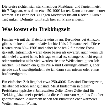
Die preise richten sich stark nach der Mietdauer und fangen meist
für 7 Tage an, was dann etwa 50-100€ kostet. Kann aber auch teurer
werden. Das kann bei 30 Tagen Mietdauer bis auf 6 oder 9 Euro /
Tag sinken. Definitiv lohnt sich hier ein Preisvergleich.
Was kostet ein Trekkingzelt
Fangen wir mit der Kategorie günstig an. Besonders bei Amazon
gibt es kleine und auch relativ leichte 1 bis 2 Personenzelte Diese
Kosten etwa 80 – 150€ und daher habe ich 2 für meine Fotos
gekauft. Tatsächlich waren diese besser als erwartet, auch wenn ich
nicht viel erwartet hatte. Ich sage es mal so, solange es nicht regnet
oder zumindest nicht viel, werden sie eine Weile einen guten Job
machen. Sie haben ein gutes Preis- und Leistungsverhältnis, aber
gerade aus Umweltgründen rate ich dann zum mieten oder etwas
hochwertigerem.
Ein einfaches Zelt liegt bei etwa 250-400€. Das sind Einstiegszelte,
die aber oft schon sehr gut sind. Meist findet man in dieser
Preisklasse typische 3 Jahreszeiten-Zelte. Diese Zelte sind für
Trekkingplätze meist perfekt, da diese eh nur von April bis Oktober
geöffnet haben. Außerdem haben wir klimatisch eher wärmeres
Wetter, auch im Winter.