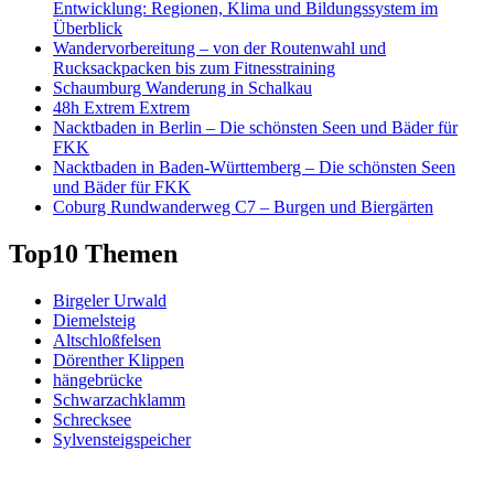
Entwicklung: Regionen, Klima und Bildungssystem im
Überblick
Wandervorbereitung – von der Routenwahl und
Rucksackpacken bis zum Fitnesstraining
Schaumburg Wanderung in Schalkau
48h Extrem Extrem
Nacktbaden in Berlin – Die schönsten Seen und Bäder für
FKK
Nacktbaden in Baden-Württemberg – Die schönsten Seen
und Bäder für FKK
Coburg Rundwanderweg C7 – Burgen und Biergärten
Top10 Themen
Birgeler Urwald
Diemelsteig
Altschloßfelsen
Dörenther Klippen
hängebrücke
Schwarzachklamm
Schrecksee
Sylvensteigspeicher