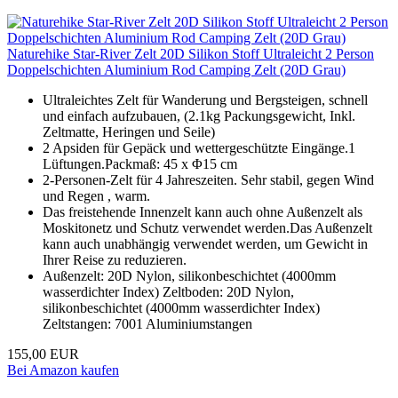
Naturehike Star-River Zelt 20D Silikon Stoff Ultraleicht 2 Person
Doppelschichten Aluminium Rod Camping Zelt (20D Grau)
Ultraleichtes Zelt für Wanderung und Bergsteigen, schnell
und einfach aufzubauen, (2.1kg Packungsgewicht, Inkl.
Zeltmatte, Heringen und Seile)
2 Apsiden für Gepäck und wettergeschützte Eingänge.1
Lüftungen.Packmaß: 45 x Φ15 cm
2-Personen-Zelt für 4 Jahreszeiten. Sehr stabil, gegen Wind
und Regen , warm.
Das freistehende Innenzelt kann auch ohne Außenzelt als
Moskitonetz und Schutz verwendet werden.Das Außenzelt
kann auch unabhängig verwendet werden, um Gewicht in
Ihrer Reise zu reduzieren.
Außenzelt: 20D Nylon, silikonbeschichtet (4000mm
wasserdichter Index) Zeltboden: 20D Nylon,
silikonbeschichtet (4000mm wasserdichter Index)
Zeltstangen: 7001 Aluminiumstangen
155,00 EUR
Bei Amazon kaufen