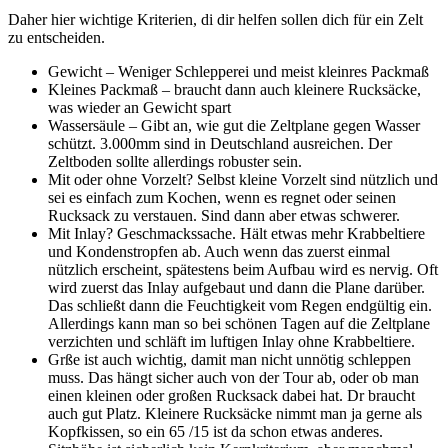
Daher hier wichtige Kriterien, di dir helfen sollen dich für ein Zelt
zu entscheiden.
Gewicht – Weniger Schlepperei und meist kleinres Packmaß
Kleines Packmaß – braucht dann auch kleinere Rucksäcke,
was wieder an Gewicht spart
Wassersäule – Gibt an, wie gut die Zeltplane gegen Wasser
schützt. 3.000mm sind in Deutschland ausreichen. Der
Zeltboden sollte allerdings robuster sein.
Mit oder ohne Vorzelt? Selbst kleine Vorzelt sind nützlich und
sei es einfach zum Kochen, wenn es regnet oder seinen
Rucksack zu verstauen. Sind dann aber etwas schwerer.
Mit Inlay? Geschmackssache. Hält etwas mehr Krabbeltiere
und Kondenstropfen ab. Auch wenn das zuerst einmal
nützlich erscheint, spätestens beim Aufbau wird es nervig. Oft
wird zuerst das Inlay aufgebaut und dann die Plane darüber.
Das schließt dann die Feuchtigkeit vom Regen endgültig ein.
Allerdings kann man so bei schönen Tagen auf die Zeltplane
verzichten und schläft im luftigen Inlay ohne Krabbeltiere.
Grße ist auch wichtig, damit man nicht unnötig schleppen
muss. Das hängt sicher auch von der Tour ab, oder ob man
einen kleinen oder großen Rucksack dabei hat. Dr braucht
auch gut Platz. Kleinere Rucksäcke nimmt man ja gerne als
Kopfkissen, so ein 65 /15 ist da schon etwas anderes.