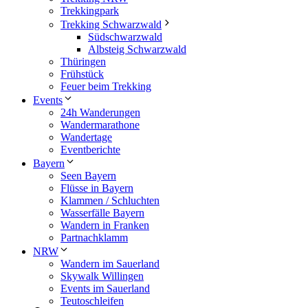
Trekkingpark
Trekking Schwarzwald
Südschwarzwald
Albsteig Schwarzwald
Thüringen
Frühstück
Feuer beim Trekking
Events
24h Wanderungen
Wandermarathone
Wandertage
Eventberichte
Bayern
Seen Bayern
Flüsse in Bayern
Klammen / Schluchten
Wasserfälle Bayern
Wandern in Franken
Partnachklamm
NRW
Wandern im Sauerland
Skywalk Willingen
Events im Sauerland
Teutoschleifen