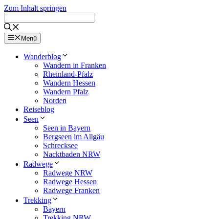
Zum Inhalt springen
Menü
Wanderblog
Wandern in Franken
Rheinland-Pfalz
Wandern Hessen
Wandern Pfalz
Norden
Reiseblog
Seen
Seen in Bayern
Bergseen im Allgäu
Schrecksee
Nacktbaden NRW
Radwege
Radwege NRW
Radwege Hessen
Radwege Franken
Trekking
Bayern
Trekking NRW