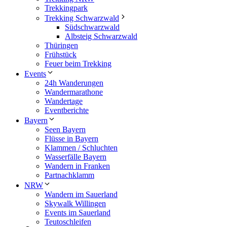
Trekkingpark
Trekking Schwarzwald
Südschwarzwald
Albsteig Schwarzwald
Thüringen
Frühstück
Feuer beim Trekking
Events
24h Wanderungen
Wandermarathone
Wandertage
Eventberichte
Bayern
Seen Bayern
Flüsse in Bayern
Klammen / Schluchten
Wasserfälle Bayern
Wandern in Franken
Partnachklamm
NRW
Wandern im Sauerland
Skywalk Willingen
Events im Sauerland
Teutoschleifen