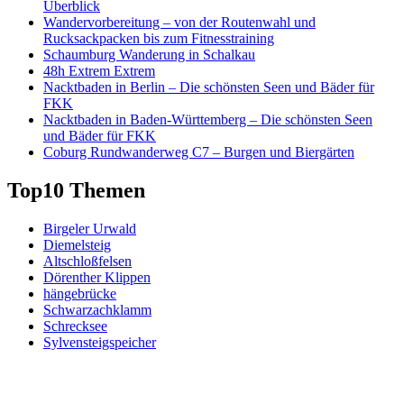
Überblick
Wandervorbereitung – von der Routenwahl und
Rucksackpacken bis zum Fitnesstraining
Schaumburg Wanderung in Schalkau
48h Extrem Extrem
Nacktbaden in Berlin – Die schönsten Seen und Bäder für
FKK
Nacktbaden in Baden-Württemberg – Die schönsten Seen
und Bäder für FKK
Coburg Rundwanderweg C7 – Burgen und Biergärten
Top10 Themen
Birgeler Urwald
Diemelsteig
Altschloßfelsen
Dörenther Klippen
hängebrücke
Schwarzachklamm
Schrecksee
Sylvensteigspeicher