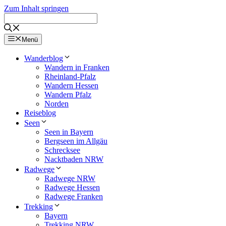
Zum Inhalt springen
Menü
Wanderblog
Wandern in Franken
Rheinland-Pfalz
Wandern Hessen
Wandern Pfalz
Norden
Reiseblog
Seen
Seen in Bayern
Bergseen im Allgäu
Schrecksee
Nacktbaden NRW
Radwege
Radwege NRW
Radwege Hessen
Radwege Franken
Trekking
Bayern
Trekking NRW