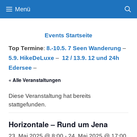
Zum
Menü
Inhalt
springen
Events Startseite
Top Termine
:
8.-10.5. 7 Seen Wanderung
–
5.9. HikeDeLuxe
–
12 /
13.9. 12 und 24h
Edersee
–
« Alle Veranstaltungen
Diese Veranstaltung hat bereits
stattgefunden.
Horizontale – Rund um Jena
23. Mai 2025 @ 8:00
-
24. Mai 2025 @ 17:00