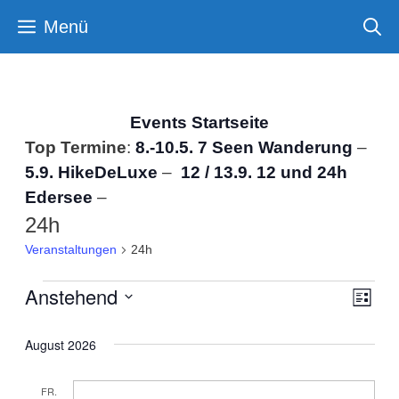
Zum
Menü
Inhalt
springen
Events Startseite
Top Termine
:
8.-10.5. 7 Seen Wanderung
–
5.9. HikeDeLuxe
–
12 /
13.9. 12 und 24h
Edersee
–
24h
Veranstaltungen
24h
Anstehend
Veranstaltungen
A
V
L
D
n
i
e
August 2026
a
s
s
t
r
t
i
FR.
u