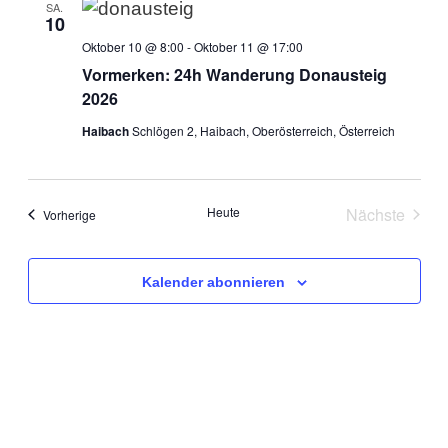
SA.
10
Oktober 10 @ 8:00
-
Oktober 11 @ 17:00
Vormerken: 24h Wanderung Donausteig
2026
Haibach
Schlögen 2, Haibach, Oberösterreich, Österreich
Heute
Nächste
Veranstaltungen
Vorherige
Veranstal
Kalender abonnieren