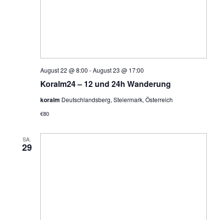
o
n
n
s
i
August 22 @ 8:00
-
August 23 @ 17:00
c
Koralm24 – 12 und 24h Wanderung
h
koralm
Deutschlandsberg, Steiermark, Österreich
€80
t
e
SA.
29
n
-
N