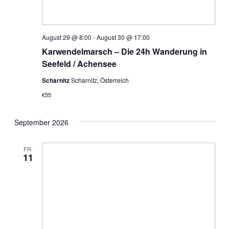
a
v
August 29 @ 8:00
-
August 30 @ 17:00
i
Karwendelmarsch – Die 24h Wanderung in
Seefeld / Achensee
g
Scharnitz
Scharnitz, Österreich
a
€55
t
September 2026
i
FR.
o
11
n