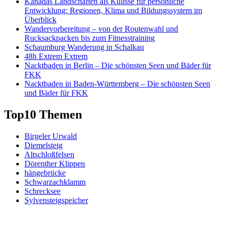
Kanadas Landschaften als Kulisse für persönliche
Entwicklung: Regionen, Klima und Bildungssystem im
Überblick
Wandervorbereitung – von der Routenwahl und
Rucksackpacken bis zum Fitnesstraining
Schaumburg Wanderung in Schalkau
48h Extrem Extrem
Nacktbaden in Berlin – Die schönsten Seen und Bäder für
FKK
Nacktbaden in Baden-Württemberg – Die schönsten Seen
und Bäder für FKK
Top10 Themen
Birgeler Urwald
Diemelsteig
Altschloßfelsen
Dörenther Klippen
hängebrücke
Schwarzachklamm
Schrecksee
Sylvensteigspeicher