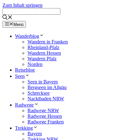
Zum Inhalt springen
Menü
Wanderblog
Wandern in Franken
Rheinland-Pfalz
Wandern Hessen
Wandern Pfalz
Norden
Reiseblog
Seen
Seen in Bayern
Bergseen im Allgäu
Schrecksee
Nacktbaden NRW
Radwege
Radwege NRW
Radwege Hessen
Radwege Franken
Trekking
Bayern
Trekking NRW