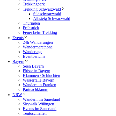
Trekkingpark
Trekking Schwarzwald
Südschwarzwald
Albsteig Schwarzwald
Thüringen
Frühstück
Feuer beim Trekking
Events
24h Wanderungen
Wandermarathone
Wandertage
Eventberichte
Bayern
Seen Bayern
Flüsse in Bayern
Klammen / Schluchten
Wasserfälle Bayern
Wandern in Franken
Partnachklamm
NRW
Wandern im Sauerland
Skywalk Willingen
Events im Sauerland
Teutoschleifen