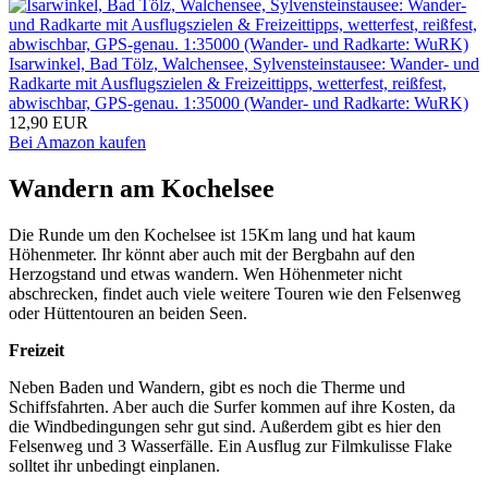
Isarwinkel, Bad Tölz, Walchensee, Sylvensteinstausee: Wander- und
Radkarte mit Ausflugszielen & Freizeittipps, wetterfest, reißfest,
abwischbar, GPS-genau. 1:35000 (Wander- und Radkarte: WuRK)
12,90 EUR
Bei Amazon kaufen
Wandern am Kochelsee
Die Runde um den Kochelsee ist 15Km lang und hat kaum
Höhenmeter. Ihr könnt aber auch mit der Bergbahn auf den
Herzogstand und etwas wandern. Wen Höhenmeter nicht
abschrecken, findet auch viele weitere Touren wie den Felsenweg
oder Hüttentouren an beiden Seen.
Freizeit
Neben Baden und Wandern, gibt es noch die Therme und
Schiffsfahrten. Aber auch die Surfer kommen auf ihre Kosten, da
die Windbedingungen sehr gut sind. Außerdem gibt es hier den
Felsenweg und 3 Wasserfälle. Ein Ausflug zur Filmkulisse Flake
solltet ihr unbedingt einplanen.