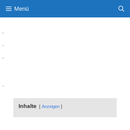
Zum
Menü
Inhalt
springen
.
.
.
Zum Landgrafen
.
Inhalte
Anzeigen