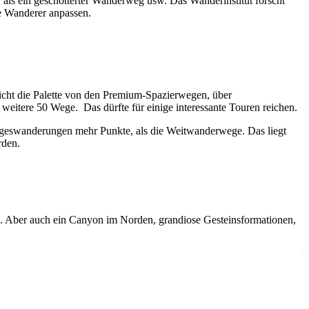
als ein geschotterter Wanderweg usw. Das Wanderinstitut forscht
e Wanderer anpassen.
cht die Palette von den Premium-Spazierwegen, über
itere 50 Wege. Das dürfte für einige interessante Touren reichen.
 Tageswanderungen mehr Punkte, als die Weitwanderwege. Das liegt
rden.
n. Aber auch ein Canyon im Norden, grandiose Gesteinsformationen,