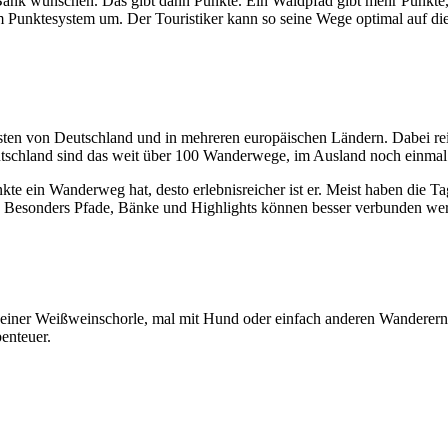
 Bank wünschen. Das gibt dann Punkte. Ein Waldpfad gibt mehr Punkte, 
 Punktesystem um. Der Touristiker kann so seine Wege optimal auf di
ten von Deutschland und in mehreren europäischen Ländern. Dabei rei
chland sind das weit über 100 Wanderwege, im Ausland noch einmal we
nkte ein Wanderweg hat, desto erlebnisreicher ist er. Meist haben die
. Besonders Pfade, Bänke und Highlights können besser verbunden we
it einer Weißweinschorle, mal mit Hund oder einfach anderen Wanderer
enteuer.