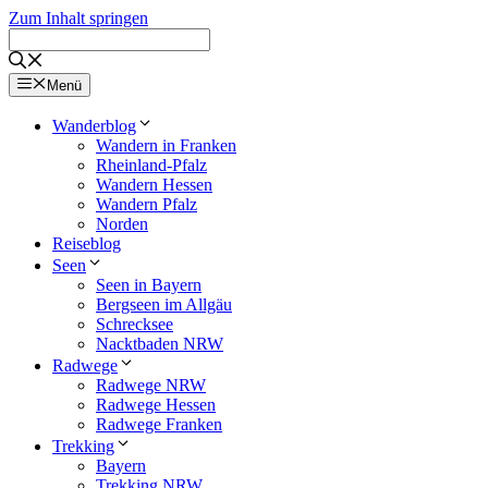
Zum Inhalt springen
Menü
Wanderblog
Wandern in Franken
Rheinland-Pfalz
Wandern Hessen
Wandern Pfalz
Norden
Reiseblog
Seen
Seen in Bayern
Bergseen im Allgäu
Schrecksee
Nacktbaden NRW
Radwege
Radwege NRW
Radwege Hessen
Radwege Franken
Trekking
Bayern
Trekking NRW