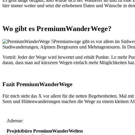
Es geht lange bergauf, also würde sich der Wanderer ab und zu eine
hier immer weiter und setzt die erhobenen Daten und Wünsche in dem
Wo gibt es PremiumWanderWege?
Premiumwege gibt es vor allem im Südwes
Stadtwanderungen, Alpinen Bergtouren und Mehrtagestouren. In Deuts
Vorteil: Jeder der Wege wird bewertet und erhält Punkte. Le mehr Pu
daran, dass man auf kürzeren Wegen einfach mehr Möglichkeiten hat
Fazit PremiumWanderWege
Für mich steht das X vor allem für die netten Begebenheiten. Mal m
Seen und Hüttenwanderungen machen die Wege zu einem kleinen Ab
Adresse:
Projektbüro PremiumWanderWelten