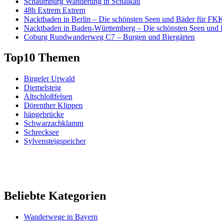
Schaumburg Wanderung in Schalkau
48h Extrem Extrem
Nacktbaden in Berlin – Die schönsten Seen und Bäder für FK
Nacktbaden in Baden-Württemberg – Die schönsten Seen und
Coburg Rundwanderweg C7 – Burgen und Biergärten
Top10 Themen
Birgeler Urwald
Diemelsteig
Altschloßfelsen
Dörenther Klippen
hängebrücke
Schwarzachklamm
Schrecksee
Sylvensteigspeicher
Beliebte Kategorien
Wanderwege in Bayern