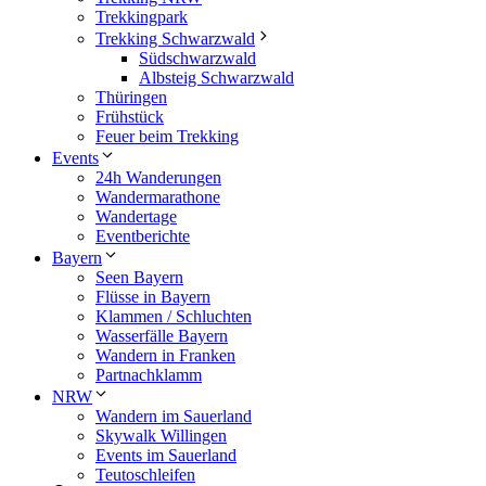
Trekkingpark
Trekking Schwarzwald
Südschwarzwald
Albsteig Schwarzwald
Thüringen
Frühstück
Feuer beim Trekking
Events
24h Wanderungen
Wandermarathone
Wandertage
Eventberichte
Bayern
Seen Bayern
Flüsse in Bayern
Klammen / Schluchten
Wasserfälle Bayern
Wandern in Franken
Partnachklamm
NRW
Wandern im Sauerland
Skywalk Willingen
Events im Sauerland
Teutoschleifen