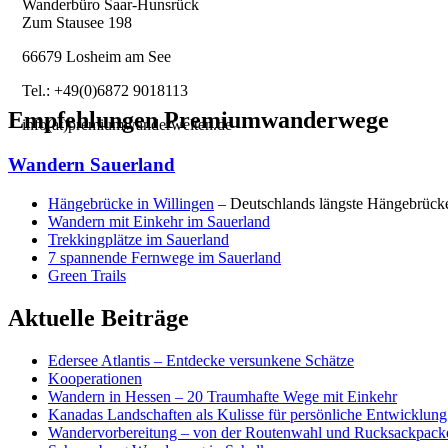
Wanderbüro Saar-Hunsrück
Zum Stausee 198
66679 Losheim am See
.
Tel.: +49(0)6872 9018113
Empfehlungen Premiumwanderwege
info(at)premiumwanderwelten.de
Wandern Sauerland
Hängebrücke in Willingen
– Deutschlands längste Hängebrück
Wandern mit Einkehr im Sauerland
Trekkingplätze im Sauerland
7 spannende Fernwege im Sauerland
Green Trails
Aktuelle Beiträge
Edersee Atlantis – Entdecke versunkene Schätze
Kooperationen
Wandern in Hessen – 20 Traumhafte Wege mit Einkehr
Kanadas Landschaften als Kulisse für persönliche Entwicklun
Wandervorbereitung – von der Routenwahl und Rucksackpacken