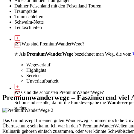
Albstadt mit den Traufgängen
Dahner Felsenland mit den Felsenland Touren
Traumpfade
Traumschleifen
Schwalm-Nette
Teutoschleifen
✰ ?Was sind PremiumWanderWege?
Als
PremiumWanderWege
bezeichnet man Weg, die vom
✰
Wegeverlauf
Highlights
Service
Unverlaufbarkeit.
.
Was sind die schönsten PremiumWanderWege?
Premiumwanderwege – Faszinierend viel 
Schön sind sie alle, da für die Punktevergabe die
Wanderer
gef
suchen.
Das Grundrezept für einen guten Wanderweg ist immer noch die Unver
Überraschung sein kann. Ich war in den 7 PremiumWanderWelten auf 
Kulinarik gehören einfach zusammen, oder wer könnte Schwäbischen 