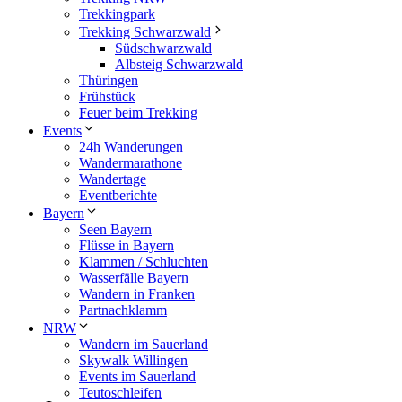
Trekkingpark
Trekking Schwarzwald
Südschwarzwald
Albsteig Schwarzwald
Thüringen
Frühstück
Feuer beim Trekking
Events
24h Wanderungen
Wandermarathone
Wandertage
Eventberichte
Bayern
Seen Bayern
Flüsse in Bayern
Klammen / Schluchten
Wasserfälle Bayern
Wandern in Franken
Partnachklamm
NRW
Wandern im Sauerland
Skywalk Willingen
Events im Sauerland
Teutoschleifen