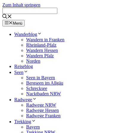
Zum Inhalt springen
Menü
Wanderblog
Wandern in Franken
Rheinland-Pfalz
Wandern Hessen
Wandern Pfalz
Norden
Reiseblog
Seen
Seen in Bayern
Bergseen im Allgäu
Schrecksee
Nacktbaden NRW
Radwege
Radwege NRW
Radwege Hessen
Radwege Franken
Trekking
Bayern
Trekking NRW