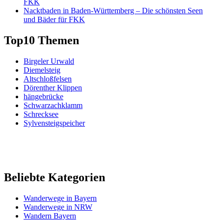
FKK
Nacktbaden in Baden-Württemberg – Die schönsten Seen
und Bäder für FKK
Top10 Themen
Birgeler Urwald
Diemelsteig
Altschloßfelsen
Dörenther Klippen
hängebrücke
Schwarzachklamm
Schrecksee
Sylvensteigspeicher
Beliebte Kategorien
Wanderwege in Bayern
Wanderwege in NRW
Wandern Bayern