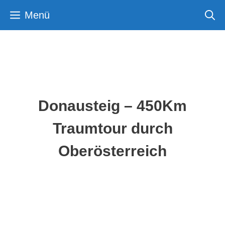
Zum
Menü
Inhalt
springen
Donausteig – 450Km
Traumtour durch
Oberösterreich