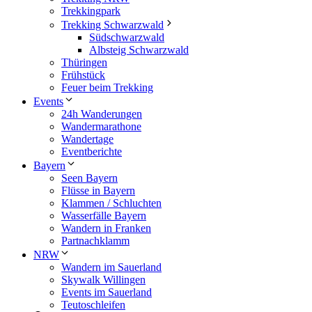
Trekkingpark
Trekking Schwarzwald
Südschwarzwald
Albsteig Schwarzwald
Thüringen
Frühstück
Feuer beim Trekking
Events
24h Wanderungen
Wandermarathone
Wandertage
Eventberichte
Bayern
Seen Bayern
Flüsse in Bayern
Klammen / Schluchten
Wasserfälle Bayern
Wandern in Franken
Partnachklamm
NRW
Wandern im Sauerland
Skywalk Willingen
Events im Sauerland
Teutoschleifen