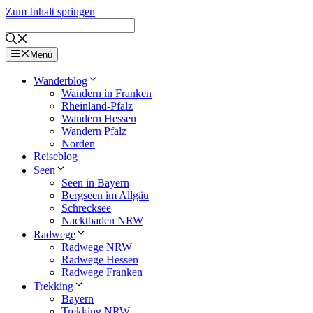
Zum Inhalt springen
Menü
Wanderblog
Wandern in Franken
Rheinland-Pfalz
Wandern Hessen
Wandern Pfalz
Norden
Reiseblog
Seen
Seen in Bayern
Bergseen im Allgäu
Schrecksee
Nacktbaden NRW
Radwege
Radwege NRW
Radwege Hessen
Radwege Franken
Trekking
Bayern
Trekking NRW