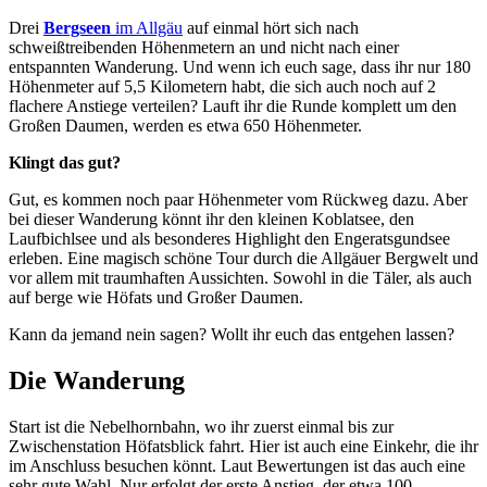
Drei
Bergseen
im Allgäu
auf einmal hört sich nach
schweißtreibenden Höhenmetern an und nicht nach einer
entspannten Wanderung. Und wenn ich euch sage, dass ihr nur 180
Höhenmeter auf 5,5 Kilometern habt, die sich auch noch auf 2
flachere Anstiege verteilen? Lauft ihr die Runde komplett um den
Großen Daumen, werden es etwa 650 Höhenmeter.
Klingt das gut?
Gut, es kommen noch paar Höhenmeter vom Rückweg dazu. Aber
bei dieser Wanderung könnt ihr den kleinen Koblatsee, den
Laufbichlsee und als besonderes Highlight den Engeratsgundsee
erleben. Eine magisch schöne Tour durch die Allgäuer Bergwelt und
vor allem mit traumhaften Aussichten. Sowohl in die Täler, als auch
auf berge wie Höfats und Großer Daumen.
Kann da jemand nein sagen? Wollt ihr euch das entgehen lassen?
Die Wanderung
Start ist die Nebelhornbahn, wo ihr zuerst einmal bis zur
Zwischenstation Höfatsblick fahrt. Hier ist auch eine Einkehr, die ihr
im Anschluss besuchen könnt. Laut Bewertungen ist das auch eine
sehr gute Wahl. Nur erfolgt der erste Anstieg, der etwa 100