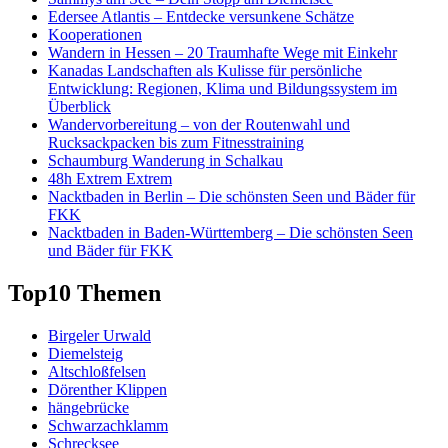
Edersee Atlantis – Entdecke versunkene Schätze
Kooperationen
Wandern in Hessen – 20 Traumhafte Wege mit Einkehr
Kanadas Landschaften als Kulisse für persönliche
Entwicklung: Regionen, Klima und Bildungssystem im
Überblick
Wandervorbereitung – von der Routenwahl und
Rucksackpacken bis zum Fitnesstraining
Schaumburg Wanderung in Schalkau
48h Extrem Extrem
Nacktbaden in Berlin – Die schönsten Seen und Bäder für
FKK
Nacktbaden in Baden-Württemberg – Die schönsten Seen
und Bäder für FKK
Top10 Themen
Birgeler Urwald
Diemelsteig
Altschloßfelsen
Dörenther Klippen
hängebrücke
Schwarzachklamm
Schrecksee