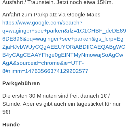
Ausfahrt / Traunstein. Jetzt noch etwa 15Km.
Anfahrt zum Parkplatz via Google Maps
https://www.google.com/search?
q=waginger+see+parken&rlz=1C1CHBF_deDE89
6DE896&oq=waginger+see+parken&gs_lcrp=Eg
ZjaHJvbWUyCQgAEEUYORiABDIICAEQABgWG
B4yCAgCEAAYFhge0gEINTMyNmowajSoAgCw
AgA&sourceid=chrome&ie=UTF-
8#rlimm=14763566374129202577
Parkgebühren
Die ersten 30 Minuten sind frei, danach 1€ /
Stunde. Aber es gibt auch ein tagesticket für nur
5€!
Hunde