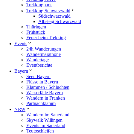
Trekkingpark
Trekking Schwarzwald
Südschwarzwald
Albsteig Schwarzwald
Thüringen
Frühstück
Feuer beim Trekking
Events
24h Wanderungen
Wandermarathone
Wandertage
Eventberichte
Bayern
Seen Bayern
Flüsse in Bayern
Klammen / Schluchten
Wasserfälle Bayern
Wandern in Franken
Partnachklamm
NRW
Wandern im Sauerland
Skywalk Willingen
Events im Sauerland
Teutoschleifen