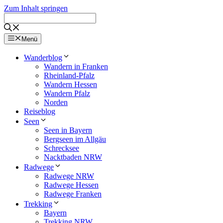
Zum Inhalt springen
Menü
Wanderblog
Wandern in Franken
Rheinland-Pfalz
Wandern Hessen
Wandern Pfalz
Norden
Reiseblog
Seen
Seen in Bayern
Bergseen im Allgäu
Schrecksee
Nacktbaden NRW
Radwege
Radwege NRW
Radwege Hessen
Radwege Franken
Trekking
Bayern
Trekking NRW