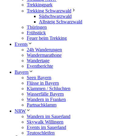
Trekkingpark
Trekking Schwarzwald
Südschwarzwald
Albsteig Schwarzwald
Thüringen
Frühstück
Feuer beim Trekking
Events
24h Wanderungen
Wandermarathone
Wandertage
Eventberichte
Bayern
Seen Bayern
Flüsse in Bayern
Klammen / Schluchten
Wasserfälle Bayern
Wandern in Franken
Partnachklamm
NRW
Wandern im Sauerland
Skywalk Willingen
Events im Sauerland
Teutoschleifen