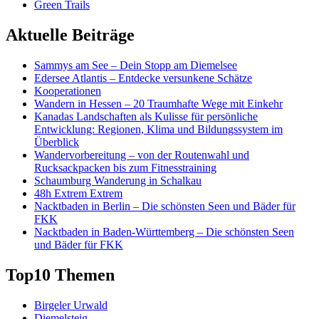
Green Trails
Aktuelle Beiträge
Sammys am See – Dein Stopp am Diemelsee
Edersee Atlantis – Entdecke versunkene Schätze
Kooperationen
Wandern in Hessen – 20 Traumhafte Wege mit Einkehr
Kanadas Landschaften als Kulisse für persönliche
Entwicklung: Regionen, Klima und Bildungssystem im
Überblick
Wandervorbereitung – von der Routenwahl und
Rucksackpacken bis zum Fitnesstraining
Schaumburg Wanderung in Schalkau
48h Extrem Extrem
Nacktbaden in Berlin – Die schönsten Seen und Bäder für
FKK
Nacktbaden in Baden-Württemberg – Die schönsten Seen
und Bäder für FKK
Top10 Themen
Birgeler Urwald
Diemelsteig