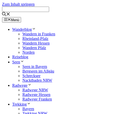
Zum Inhalt springen
Menü
Wanderblog
Wandern in Franken
Rheinland-Pfalz
Wandern Hessen
Wandern Pfalz
Norden
Reiseblog
Seen
Seen in Bayern
Bergseen im Allgäu
Schrecksee
Nacktbaden NRW
Radwege
Radwege NRW
Radwege Hessen
Radwege Franken
Trekking
Bayern
Trekking NRW